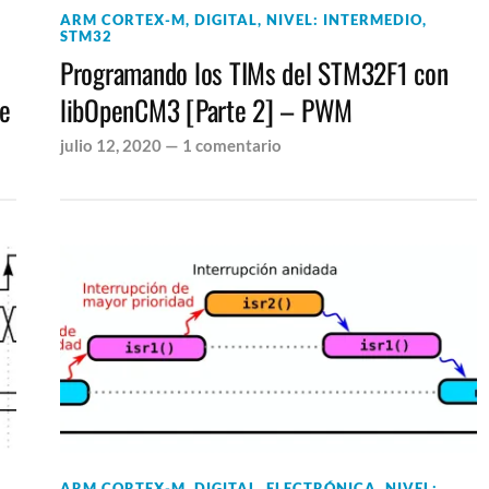
ARM CORTEX-M
,
DIGITAL
,
NIVEL: INTERMEDIO
,
STM32
Programando los TIMs del STM32F1 con
ce
libOpenCM3 [Parte 2] – PWM
julio 12, 2020
—
1 comentario
ARM CORTEX-M
,
DIGITAL
,
ELECTRÓNICA
,
NIVEL: