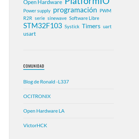
PlatformIO
Open Hardware
programación
Power supply
PWM
R2R
serie
sinewave
Software Libre
STM32F103
Timers
Systick
uart
usart
COMUNIDAD
Blog de Ronald -L337
OCITRONIX
Open Hardware LA
VictorHCK