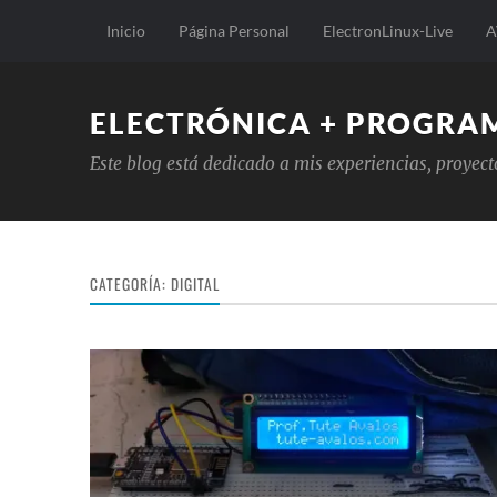
Inicio
Página Personal
ElectronLinux-Live
A
ELECTRÓNICA + PROGRA
Este blog está dedicado a mis experiencias, proyec
CATEGORÍA:
DIGITAL