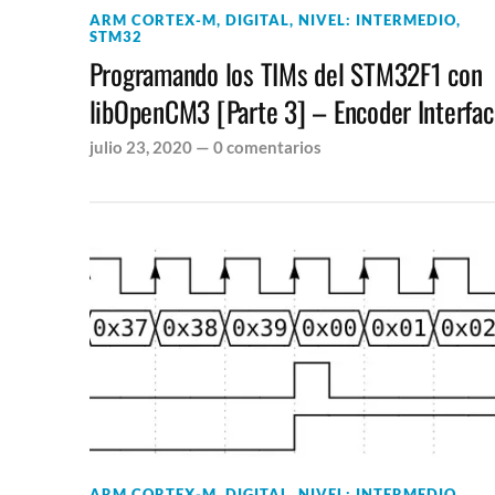
ARM CORTEX-M
,
DIGITAL
,
NIVEL: INTERMEDIO
,
STM32
Programando los TIMs del STM32F1 con
libOpenCM3 [Parte 3] – Encoder Interfa
julio 23, 2020
—
0 comentarios
ARM CORTEX-M
,
DIGITAL
,
NIVEL: INTERMEDIO
,