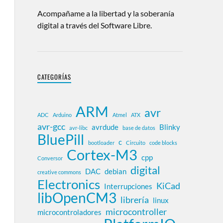
Acompañame a la libertad y la soberanía
digital a través del Software Libre.
CATEGORÍAS
ARM
avr
ADC
Arduino
Atmel
ATX
avr-gcc
avrdude
Blinky
avr-libc
base de datos
BluePill
c
bootloader
Circuito
code blocks
Cortex-M3
cpp
Conversor
digital
DAC
debian
creative commons
Electronics
KiCad
Interrupciones
libOpenCM3
librería
linux
microcontroller
microcontroladores