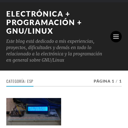
ELECTRÓNICA +
PROGRAMACIÓN +
GNU/LINUX
Este blog está dedicado a mis experiencias,
proyectos, dificultades y demás en todo lo
relacionado a la electrónica y la programación
en general sobre GNU/Linux
CATEGORÍA:
ESP
PÁGINA 1
/
1