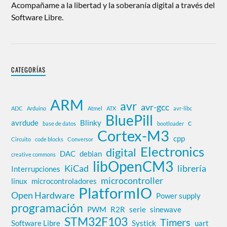
Acompañame a la libertad y la soberanía digital a través del
Software Libre.
CATEGORÍAS
ARM
avr
avr-gcc
ADC
Arduino
Atmel
ATX
avr-libc
BluePill
avrdude
Blinky
c
base de datos
bootloader
Cortex-M3
cpp
Circuito
code blocks
Conversor
Electronics
digital
DAC
debian
creative commons
libOpenCM3
KiCad
librería
Interrupciones
microcontroller
linux
microcontroladores
PlatformIO
Open Hardware
Power supply
programación
PWM
R2R
serie
sinewave
STM32F103
Timers
Software Libre
Systick
uart