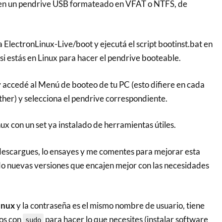
p en un pendrive USB formateado en VFAT o NTFS, de
a ElectronLinux-Live/boot y ejecutá el script bootinst.bat en
si estás en Linux para hacer el pendrive booteable.
y accedé al Menú de booteo de tu PC (esto difiere en cada
er) y selecciona el pendrive correspondiente.
x con un set ya instalado de herramientas útiles.
descargues, lo ensayes y me comentes para mejorar esta
o nuevas versiones que encajen mejor con las necesidades
inux
y la contraseña es el mismo nombre de usuario, tiene
os con
para hacer lo que necesites (instalar software
sudo