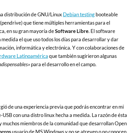
na distribución de GNU/Linux
Debian testing
booteable
pendrive) que tiene múltiples herramientas para el
ica, en su gran mayoría de
Software Libre
. El software
n medida el que uso todos los días para desarrollar y dar
mación, informática y electrónica. Y con colaboraciones de
dware Latinoamérica
que también sugirieron algunas
ndispensables»
para el desarrollo en el campo.
rgió de una experiencia previa que podrás encontrar en mi
e-USB con una distro linux hecha a medida. La razón de ésta
hay muchos miembros de la comunidad que desarrollan Open
neros
usuario de MS Windows y no se atreven o no conocen