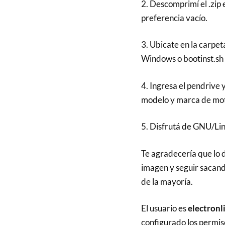
2. Descomprimí el .zi
preferencia vacío.
3. Ubicate en la carpet
Windows o bootinst.sh 
4. Ingresa el pendrive 
modelo y marca de moth
5. Disfrutá de GNU/Linu
Te agradecería que lo 
imagen y seguir sacand
de la mayoría.
El usuario es
electronl
configurado los permis