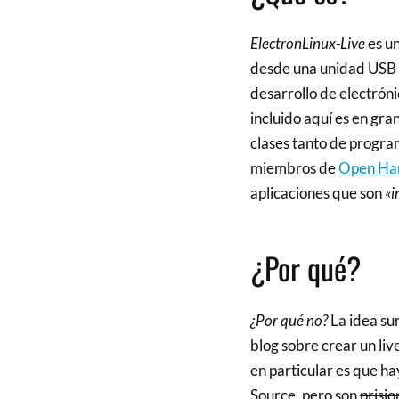
ElectronLinux-Live
es u
desde una unidad USB (
desarrollo de electrón
incluido aquí es en gra
clases tanto de progra
miembros de
Open Har
aplicaciones que son
«i
¿Por qué?
¿Por qué no?
La idea su
blog sobre crear un liv
en particular es que 
Source, pero son
prisio