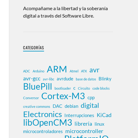
Acompañame a la libertad y la soberanía
digital a través del Software Libre.
CATEGORÍAS
ARM
avr
ADC
Arduino
Atmel
ATX
avr-gcc
avrdude
Blinky
avr-libc
base de datos
BluePill
c
bootloader
Circuito
code blocks
Cortex-M3
cpp
Conversor
digital
DAC
debian
creative commons
Electronics
KiCad
Interrupciones
libOpenCM3
librería
linux
microcontroller
microcontroladores