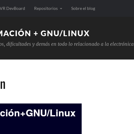
VR DevBoard
Repositorios
Sobre el blog
MACIÓN + GNU/LINUX
tos, dificultades y demás en todo lo relacionado a la electrón
an