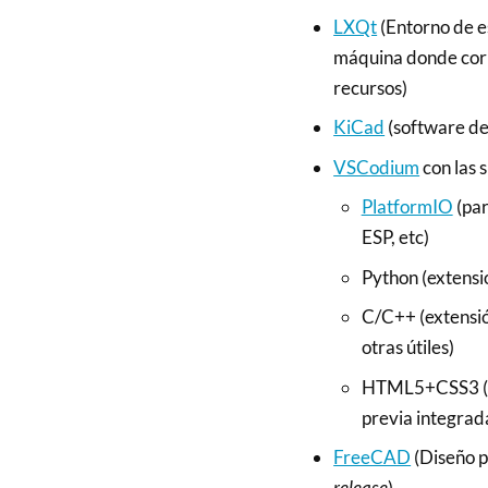
LXQt
(Entorno de es
máquina donde corre
recursos)
KiCad
(software de
VSCodium
con las 
PlatformIO
(pa
ESP, etc)
Python (extensi
C/C++ (extensió
otras útiles)
HTML5+CSS3 (ex
previa integrad
FreeCAD
(Diseño p
release
)