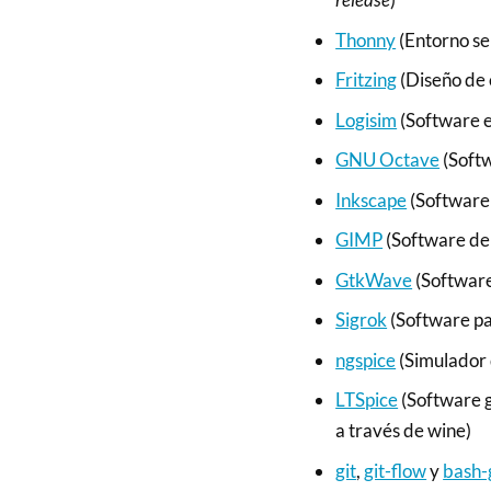
Thonny
(Entorno se
Fritzing
(Diseño de 
Logisim
(Software e
GNU Octave
(Soft
Inkscape
(Software 
GIMP
(Software de
GtkWave
(Software
Sigrok
(Software par
ngspice
(Simulador 
LTSpice
(Software g
a través de wine)
git
,
git-flow
y
bash-