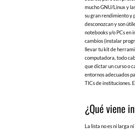
mucho GNU/Linux y las
su gran rendimiento y 
desconozcan y son útiles
notebooks y/o PCs en i
cambios (instalar prog
llevar tu kit de herram
computadora, todo cabe
que dictar un curso o c
entornos adecuados pa
TICs de instituciones. E
¿Qué viene in
La lista no es ni larga n