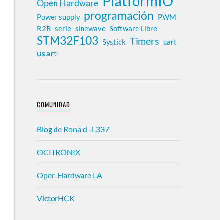
PlatformIO
Open Hardware
programación
Power supply
PWM
R2R
serie
sinewave
Software Libre
STM32F103
Timers
Systick
uart
usart
COMUNIDAD
Blog de Ronald -L337
OCITRONIX
Open Hardware LA
VictorHCK