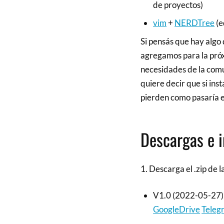
de proyectos)
vim
+
NERDTree
(e
Si pensás que hay algo 
agregamos para la próxi
necesidades de la comu
quiere decir que si ins
pierden como pasaría
Descargas e i
1. Descarga el .zip de 
V1.0 (2022-05-27) 
GoogleDrive
Teleg