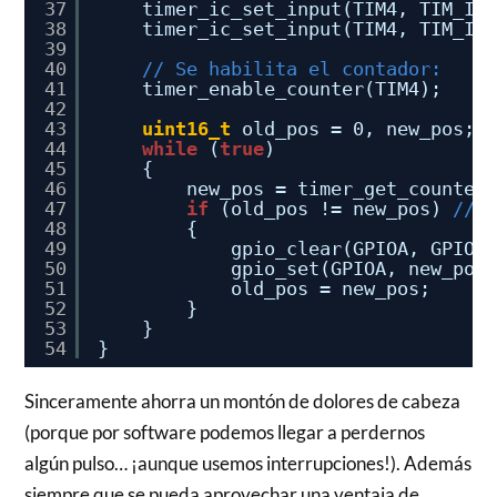
37
timer_ic_set_input(TIM4, TIM_IC
38
timer_ic_set_input(TIM4, TIM_IC
39
40
// Se habilita el contador:
41
timer_enable_counter(TIM4);
42
43
uint16_t
old_pos = 0, new_pos;
44
while
(
true
)
45
{
46
new_pos = timer_get_counter
47
if
(old_pos != new_pos) 
// 
48
{
49
gpio_clear(GPIOA, GPIO0
50
gpio_set(GPIOA, new_pos
51
old_pos = new_pos;
52
}
53
}
54
}
Sinceramente ahorra un montón de dolores de cabeza
(porque por software podemos llegar a perdernos
algún pulso… ¡aunque usemos interrupciones!). Además
siempre que se pueda aprovechar una ventaja de