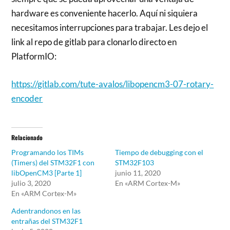
hardware es conveniente hacerlo. Aquí ni siquiera
necesitamos interrupciones para trabajar. Les dejo el
link al repo de gitlab para clonarlo directo en
PlatformIO:
https://gitlab.com/tute-avalos/libopencm3-07-rotary-
encoder
Relacionado
Programando los TIMs
Tiempo de debugging con el
(Timers) del STM32F1 con
STM32F103
libOpenCM3 [Parte 1]
junio 11, 2020
julio 3, 2020
En «ARM Cortex-M»
En «ARM Cortex-M»
Adentrandonos en las
entrañas del STM32F1