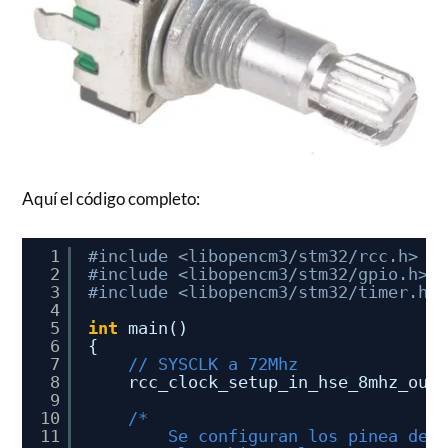
Aquí el código completo:
1
#include <libopencm3/stm32/rcc.h>
2
#include <libopencm3/stm32/gpio.h>
3
#include <libopencm3/stm32/timer.h>
4
5
int
main()
6
{
7
// SYSCLK a 72Mhz
8
rcc_clock_setup_in_hse_8mhz_out
9
10
/*
11
Se configuran los pinea del