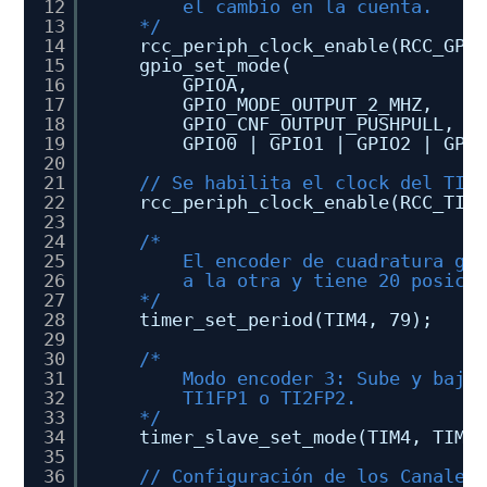
12
el cambio en la cuenta.
13
*/
14
rcc_periph_clock_enable(RCC_GPI
15
gpio_set_mode(
16
GPIOA,
17
GPIO_MODE_OUTPUT_2_MHZ,
18
GPIO_CNF_OUTPUT_PUSHPULL,
19
GPIO0 | GPIO1 | GPIO2 | GPI
20
21
// Se habilita el clock del TIM
22
rcc_periph_clock_enable(RCC_TIM
23
24
/* 
25
El encoder de cuadratura ge
26
a la otra y tiene 20 posici
27
*/
28
timer_set_period(TIM4, 79);
29
30
/*
31
Modo encoder 3: Sube y baja
32
TI1FP1 o TI2FP2.
33
*/
34
timer_slave_set_mode(TIM4, TIM_
35
36
// Configuración de los Canales