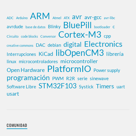
ARM
avr
avr-gcc
ADC
Arduino
Atmel
ATX
avr-libc
BluePill
avrdude
Blinky
c
base de datos
bootloader
Cortex-M3
cpp
Circuito
code blocks
Conversor
Electronics
digital
DAC
debian
creative commons
libOpenCM3
KiCad
librería
Interrupciones
microcontroller
linux
microcontroladores
PlatformIO
Open Hardware
Power supply
programación
PWM
R2R
serie
sinewave
STM32F103
Timers
Software Libre
Systick
uart
usart
COMUNIDAD