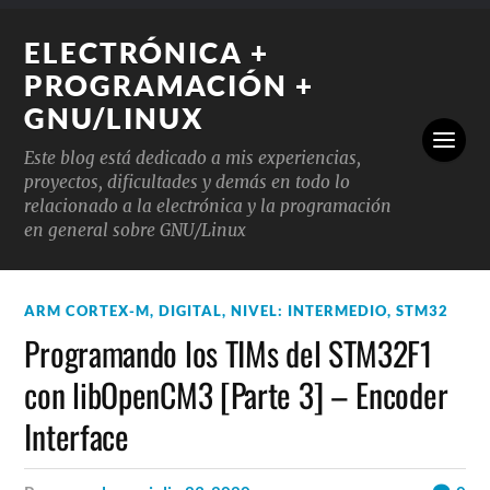
ELECTRÓNICA +
PROGRAMACIÓN +
GNU/LINUX
Este blog está dedicado a mis experiencias,
proyectos, dificultades y demás en todo lo
relacionado a la electrónica y la programación
en general sobre GNU/Linux
ARM CORTEX-M
,
DIGITAL
,
NIVEL: INTERMEDIO
,
STM32
Programando los TIMs del STM32F1
con libOpenCM3 [Parte 3] – Encoder
Interface