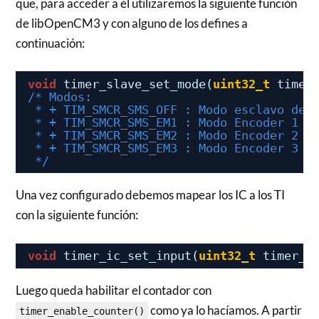
que, para acceder a él utilizaremos la siguiente función
de libOpenCM3 y con alguno de los defines a
continuación:
void
timer_slave_set_mode(
uint32_t
timer
/* Modos:
* + TIM_SMCR_SMS_OFF : Modo esclavo des
* + TIM_SMCR_SMS_EM1 : Modo Encoder 1 -
* + TIM_SMCR_SMS_EM2 : Modo Encoder 2 -
* + TIM_SMCR_SMS_EM3 : Modo Encoder 3 -
*/
Una vez configurado debemos mapear los IC a los TI
con la siguiente función:
void
timer_ic_set_input(
uint32_t
timer_p
Luego queda habilitar el contador con
como ya lo hacíamos. A partir
timer_enable_counter()