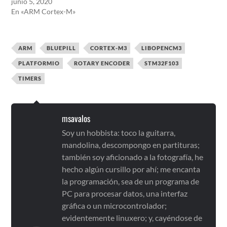
junio 5, 2020
En «ARM Cortex-M»
ARM
BLUEPILL
CORTEX-M3
LIBOPENCM3
PLATFORMIO
ROTARY ENCODER
STM32F103
TIMERS
msavalos
Soy un hobbista: toco la guitarra,
mandolina, descompongo en partituras;
también soy aficionado a la fotografía, he
hecho algún cursillo por ahí; me encanta
la programación, sea de un programa de
PC para procesar datos, una interfaz
gráfica o un microcontrolador;
evidentemente linuxero; y, cayéndose de