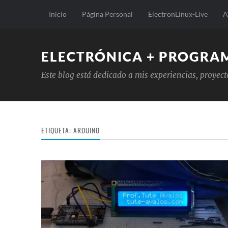
Inicio
Página Personal
ElectronLinux-Live
A
ELECTRÓNICA + PROGRA
Este blog está dedicado a mis experiencias, proyec
ETIQUETA:
ARDUINO