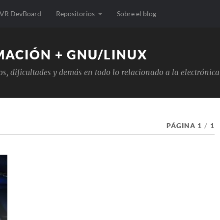
VR DevBoard
Repositorios
Sobre el blog
MACIÓN + GNU/LINUX
tos, dificultades y demás en todo lo relacionado a la electrón
PÁGINA 1
/
1