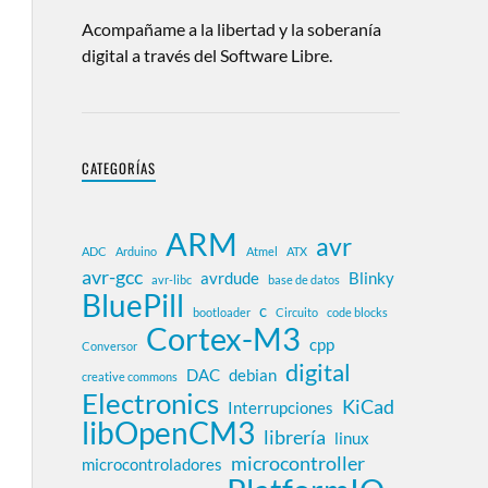
Acompañame a la libertad y la soberanía
digital a través del Software Libre.
CATEGORÍAS
ARM
avr
ADC
Arduino
Atmel
ATX
avr-gcc
avrdude
Blinky
avr-libc
base de datos
BluePill
c
bootloader
Circuito
code blocks
Cortex-M3
cpp
Conversor
digital
DAC
debian
creative commons
Electronics
KiCad
Interrupciones
libOpenCM3
librería
linux
microcontroller
microcontroladores