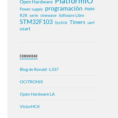
PlatformIO
Open Hardware
programación
Power supply
PWM
R2R
serie
sinewave
Software Libre
STM32F103
Timers
Systick
uart
usart
COMUNIDAD
Blog de Ronald -L337
OCITRONIX
Open Hardware LA
VictorHCK