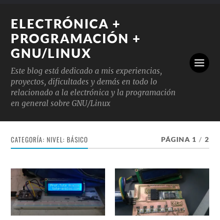
ELECTRÓNICA +
PROGRAMACIÓN +
GNU/LINUX
Este blog está dedicado a mis experiencias,
proyectos, dificultades y demás en todo lo
relacionado a la electrónica y la programación
en general sobre GNU/Linux
CATEGORÍA:
NIVEL: BÁSICO
PÁGINA 1
/
2