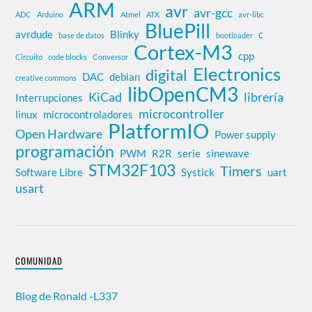
ARM
avr
avr-gcc
ADC
Arduino
Atmel
ATX
avr-libc
BluePill
avrdude
Blinky
c
base de datos
bootloader
Cortex-M3
cpp
Circuito
code blocks
Conversor
Electronics
digital
DAC
debian
creative commons
libOpenCM3
KiCad
librería
Interrupciones
microcontroller
linux
microcontroladores
PlatformIO
Open Hardware
Power supply
programación
PWM
R2R
serie
sinewave
STM32F103
Timers
Software Libre
Systick
uart
usart
COMUNIDAD
Blog de Ronald -L337