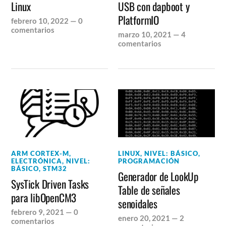
Linux
USB con dapboot y
PlatformIO
febrero 10, 2022
—
0
comentarios
marzo 10, 2021
—
4
comentarios
ARM CORTEX-M
,
LINUX
,
NIVEL: BÁSICO
,
ELECTRÓNICA
,
NIVEL:
PROGRAMACIÓN
BÁSICO
,
STM32
Generador de LookUp
SysTick Driven Tasks
Table de señales
para libOpenCM3
senoidales
febrero 9, 2021
—
0
enero 20, 2021
—
2
comentarios