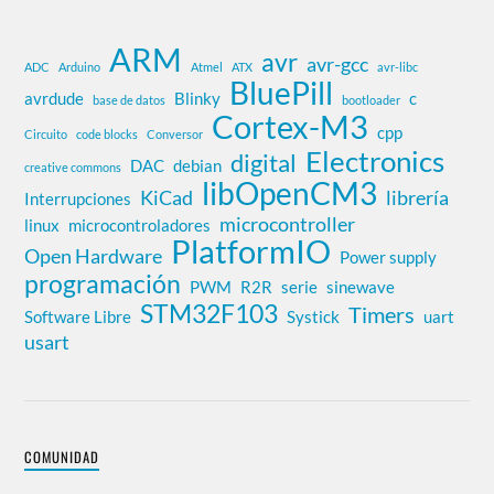
ARM
avr
avr-gcc
ADC
Arduino
Atmel
ATX
avr-libc
BluePill
avrdude
Blinky
c
base de datos
bootloader
Cortex-M3
cpp
Circuito
code blocks
Conversor
Electronics
digital
DAC
debian
creative commons
libOpenCM3
KiCad
librería
Interrupciones
microcontroller
linux
microcontroladores
PlatformIO
Open Hardware
Power supply
programación
PWM
R2R
serie
sinewave
STM32F103
Timers
Software Libre
Systick
uart
usart
COMUNIDAD