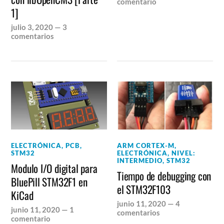
comentario
1]
julio 3, 2020
—
3
comentarios
ELECTRÓNICA
,
PCB
,
ARM CORTEX-M
,
STM32
ELECTRÓNICA
,
NIVEL:
INTERMEDIO
,
STM32
Modulo I/O digital para
Tiempo de debugging con
BluePill STM32F1 en
el STM32F103
KiCad
junio 11, 2020
—
4
junio 11, 2020
—
1
comentarios
comentario