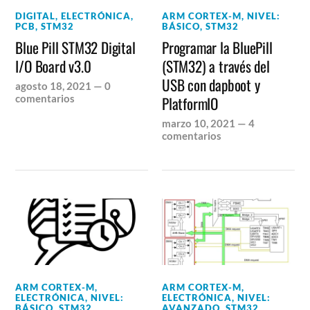
DIGITAL
,
ELECTRÓNICA
,
ARM CORTEX-M
,
NIVEL:
PCB
,
STM32
BÁSICO
,
STM32
Blue Pill STM32 Digital
Programar la BluePill
I/O Board v3.0
(STM32) a través del
USB con dapboot y
agosto 18, 2021
—
0
comentarios
PlatformIO
marzo 10, 2021
—
4
comentarios
ARM CORTEX-M
,
ARM CORTEX-M
,
ELECTRÓNICA
,
NIVEL:
ELECTRÓNICA
,
NIVEL:
BÁSICO
,
STM32
AVANZADO
,
STM32