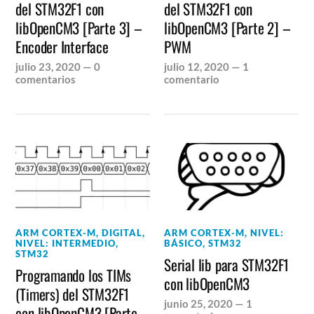
del STM32F1 con
del STM32F1 con
libOpenCM3 [Parte 3] –
libOpenCM3 [Parte 2] –
Encoder Interface
PWM
julio 23, 2020
—
0
julio 12, 2020
—
1
comentarios
comentario
ARM CORTEX-M
,
DIGITAL
,
ARM CORTEX-M
,
NIVEL:
NIVEL: INTERMEDIO
,
BÁSICO
,
STM32
STM32
Serial lib para STM32F1
Programando los TIMs
con libOpenCM3
(Timers) del STM32F1
junio 25, 2020
—
1
con libOpenCM3 [Parte