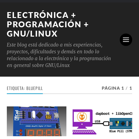
ELECTRÓNICA +
PROGRAMACIÓN +
GNU/LINUX
Este blog está dedicado a mis experiencias,
proyectos, dificultades y demás en todo lo
relacionado a la electrónica y la programación
en general sobre GNU/Linux
ETIQUETA:
BLUEPILL
PÁGINA 1
/
1