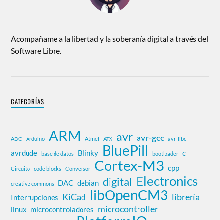
Acompañame a la libertad y la soberanía digital a través del
Software Libre.
CATEGORÍAS
ARM
avr
avr-gcc
ADC
Arduino
Atmel
ATX
avr-libc
BluePill
avrdude
Blinky
c
base de datos
bootloader
Cortex-M3
cpp
Circuito
code blocks
Conversor
Electronics
digital
DAC
debian
creative commons
libOpenCM3
KiCad
librería
Interrupciones
microcontroller
linux
microcontroladores