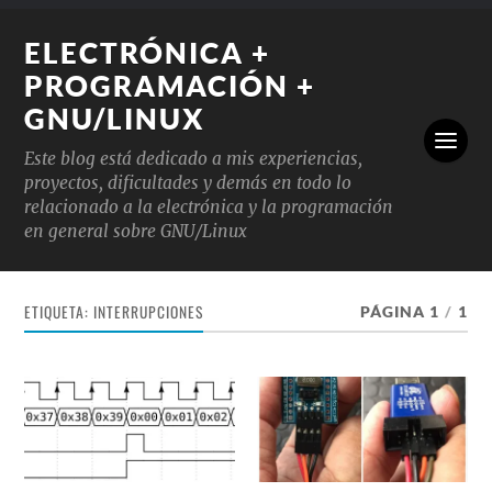
ELECTRÓNICA +
PROGRAMACIÓN +
GNU/LINUX
Este blog está dedicado a mis experiencias,
proyectos, dificultades y demás en todo lo
relacionado a la electrónica y la programación
en general sobre GNU/Linux
ETIQUETA:
INTERRUPCIONES
PÁGINA 1
/
1