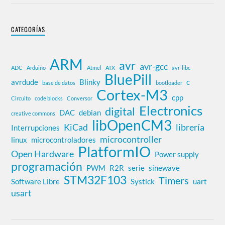
CATEGORÍAS
ARM
avr
avr-gcc
ADC
Arduino
Atmel
ATX
avr-libc
BluePill
avrdude
Blinky
c
base de datos
bootloader
Cortex-M3
cpp
Circuito
code blocks
Conversor
Electronics
digital
DAC
debian
creative commons
libOpenCM3
KiCad
librería
Interrupciones
microcontroller
linux
microcontroladores
PlatformIO
Open Hardware
Power supply
programación
PWM
R2R
serie
sinewave
STM32F103
Timers
Software Libre
Systick
uart
usart