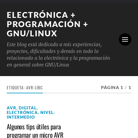
ELECTRÓNICA +
PROGRAMACIÓN +
GNU/LINUX
Este blog está dedicado a mis experiencias,
proyectos, dificultades y demás en todo lo
relacionado a la electrónica y la programación
en general sobre GNU/Linux
ETIQUETA:
AVR-LIBC
PÁGINA 1
/
1
AVR
,
DIGITAL
,
ELECTRÓNICA
,
NIVEL:
INTERMEDIO
Algunos tips útiles para
programar un micro AVR