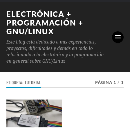
ELECTRÓNICA +
PROGRAMACIÓN +
GNU/LINUX
Este blog está dedicado a mis experiencias,
proyectos, dificultades y demás en todo lo
relacionado a la electrónica y la programación
en general sobre GNU/Linux
ETIQUETA:
TUTORIAL
PÁGINA 1
/
1