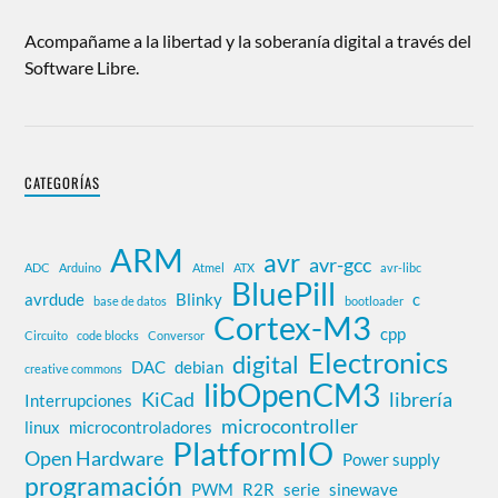
Acompañame a la libertad y la soberanía digital a través del
Software Libre.
CATEGORÍAS
ARM
avr
avr-gcc
ADC
Arduino
Atmel
ATX
avr-libc
BluePill
avrdude
Blinky
c
base de datos
bootloader
Cortex-M3
cpp
Circuito
code blocks
Conversor
Electronics
digital
DAC
debian
creative commons
libOpenCM3
KiCad
librería
Interrupciones
microcontroller
linux
microcontroladores
PlatformIO
Open Hardware
Power supply
programación
PWM
R2R
serie
sinewave