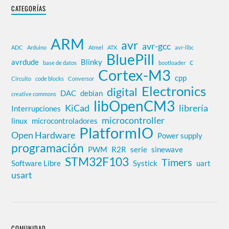
CATEGORÍAS
ARM
avr
avr-gcc
ADC
Arduino
Atmel
ATX
avr-libc
BluePill
avrdude
Blinky
c
base de datos
bootloader
Cortex-M3
cpp
Circuito
code blocks
Conversor
Electronics
digital
DAC
debian
creative commons
libOpenCM3
KiCad
librería
Interrupciones
microcontroller
linux
microcontroladores
PlatformIO
Open Hardware
Power supply
programación
PWM
R2R
serie
sinewave
STM32F103
Timers
Software Libre
Systick
uart
usart
COMUNIDAD