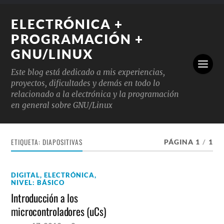
ELECTRÓNICA +
PROGRAMACIÓN +
GNU/LINUX
Este blog está dedicado a mis experiencias,
proyectos, dificultades y demás en todo lo
relacionado a la electrónica y la programación
en general sobre GNU/Linux
ETIQUETA:
DIAPOSITIVAS
PÁGINA 1
/
1
DIGITAL
,
ELECTRÓNICA
,
NIVEL: BÁSICO
Introducción a los
microcontroladores (uCs)