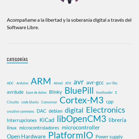
Acompañame a la libertad y la soberanía digital a través del
Software Libre.
CATEGORÍAS
ARM
avr
avr-gcc
ADC
Arduino
Atmel
ATX
avr-libc
BluePill
avrdude
Blinky
c
base de datos
bootloader
Cortex-M3
cpp
Circuito
code blocks
Conversor
Electronics
digital
DAC
debian
creative commons
libOpenCM3
KiCad
librería
Interrupciones
microcontroller
linux
microcontroladores
PlatformIO
Open Hardware
Power supply