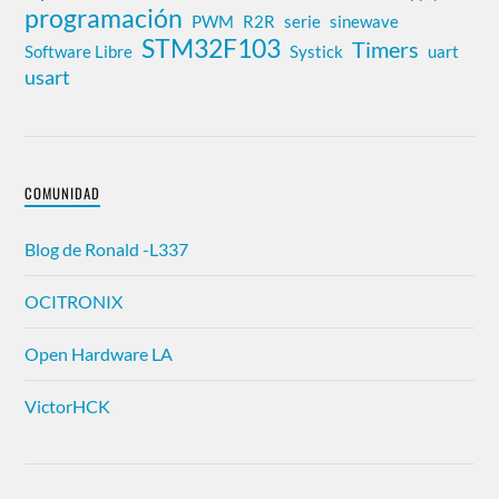
programación
PWM
R2R
serie
sinewave
STM32F103
Timers
Software Libre
Systick
uart
usart
COMUNIDAD
Blog de Ronald -L337
OCITRONIX
Open Hardware LA
VictorHCK