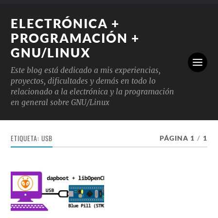
ELECTRÓNICA +
PROGRAMACIÓN +
GNU/LINUX
Este blog está dedicado a mis experiencias,
proyectos, dificultades y demás en todo lo
relacionado a la electrónica y la programación
en general sobre GNU/Linux
ETIQUETA:
USB
PÁGINA 1
/
1