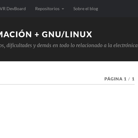
VR DevBoard
Repositorios
Sobre el blog
MACIÓN + GNU/LINUX
tos, dificultades y demás en todo lo relacionado a la electrón
PÁGINA 1
/
1