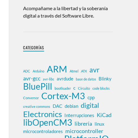
Acompañame a la libertad y la soberanía
digital a través del Software Libre.
CATEGORÍAS
ARM
avr
ADC
Arduino
Atmel
ATX
avr-gcc
avrdude
Blinky
avr-libc
base de datos
BluePill
c
bootloader
Circuito
code blocks
Cortex-M3
cpp
Conversor
digital
DAC
debian
creative commons
Electronics
KiCad
Interrupciones
libOpenCM3
librería
linux
microcontroller
microcontroladores