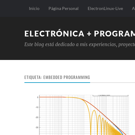
Inicio
Página Personal
ElectronLinux-Live
A
ELECTRÓNICA + PROGRA
Este blog está dedicado a mis experiencias, proyec
ETIQUETA:
EMBEDDED PROGRAMMING