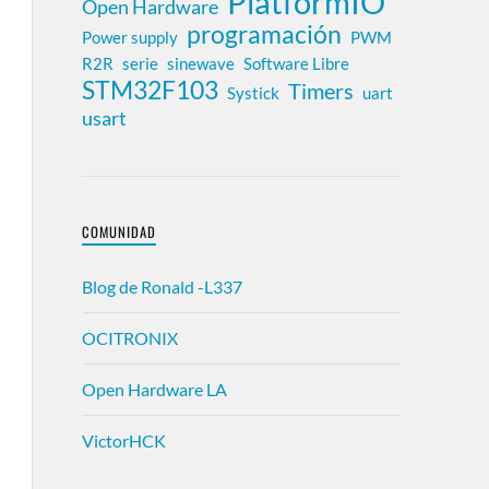
PlatformIO
Open Hardware
programación
Power supply
PWM
R2R
serie
sinewave
Software Libre
STM32F103
Timers
Systick
uart
usart
COMUNIDAD
Blog de Ronald -L337
OCITRONIX
Open Hardware LA
VictorHCK