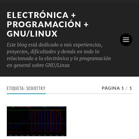
ELECTRÓNICA +
PROGRAMACIÓN +
GNU/LINUX
Este blog está dedicado a mis experiencias,
proyectos, dificultades y demás en todo lo
relacionado a la electrónica y la programación
en general sobre GNU/Linux
ETIQUETA:
SCHOTTKY
PÁGINA 1
/
1