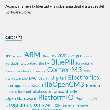
Acompañame a la libertad y la soberanía digital a través del
Software Libre.
CATEGORÍAS
ARM
avr
avr-gcc
ADC
Arduino
Atmel
ATX
avr-libc
BluePill
avrdude
Blinky
c
base de datos
bootloader
Cortex-M3
cpp
Circuito
code blocks
Conversor
Electronics
digital
DAC
debian
creative commons
libOpenCM3
KiCad
librería
Interrupciones
microcontroller
linux
microcontroladores
PlatformIO
Open Hardware
Power supply
programación
PWM
R2R
serie
sinewave