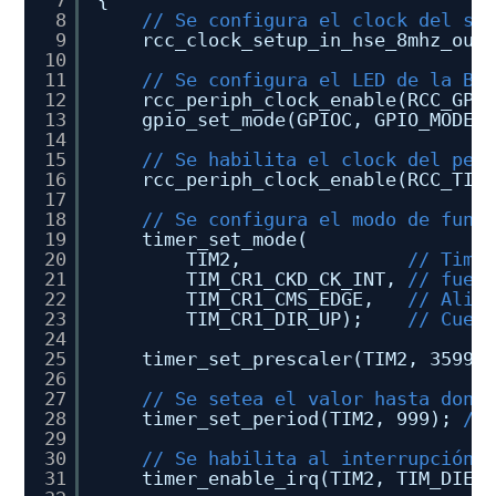
7
{
8
// Se configura el clock del si
9
rcc_clock_setup_in_hse_8mhz_out
10
11
// Se configura el LED de la Bl
12
rcc_periph_clock_enable(RCC_GPI
13
gpio_set_mode(GPIOC, GPIO_MODE_
14
15
// Se habilita el clock del per
16
rcc_periph_clock_enable(RCC_TIM
17
18
// Se configura el modo de func
19
timer_set_mode(
20
TIM2,               
// Time
21
TIM_CR1_CKD_CK_INT, 
// fuen
22
TIM_CR1_CMS_EDGE,   
// Alin
23
TIM_CR1_DIR_UP);    
// Cuen
24
25
timer_set_prescaler(TIM2, 35999
26
27
// Se setea el valor hasta dond
28
timer_set_period(TIM2, 999); 
//
29
30
// Se habilita al interrupción 
31
timer_enable_irq(TIM2, TIM_DIER