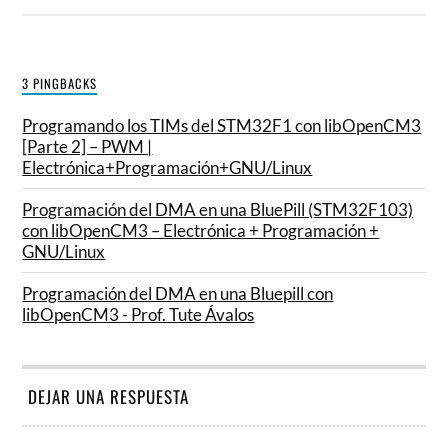
3 PINGBACKS
Programando los TIMs del STM32F1 con libOpenCM3
[Parte 2] – PWM |
Electrónica+Programación+GNU/Linux
Programación del DMA en una BluePill (STM32F103)
con libOpenCM3 – Electrónica + Programación +
GNU/Linux
Programación del DMA en una Bluepill con
libOpenCM3 - Prof. Tute Ávalos
DEJAR UNA RESPUESTA