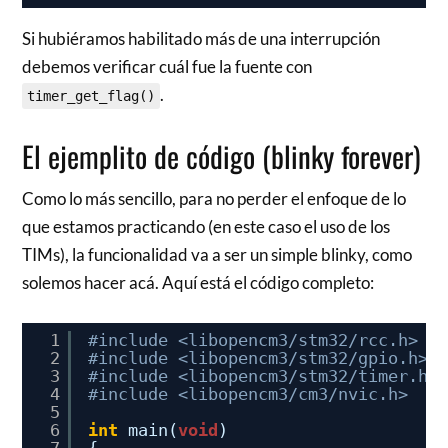
Si hubiéramos habilitado más de una interrupción
debemos verificar cuál fue la fuente con
.
timer_get_flag()
El ejemplito de código (blinky forever)
Como lo más sencillo, para no perder el enfoque de lo
que estamos practicando (en este caso el uso de los
TIMs), la funcionalidad va a ser un simple blinky, como
solemos hacer acá. Aquí está el código completo:
1
#include <libopencm3/stm32/rcc.h>
2
#include <libopencm3/stm32/gpio.h>
3
#include <libopencm3/stm32/timer.h>
4
#include <libopencm3/cm3/nvic.h>
5
6
int
main(
void
)