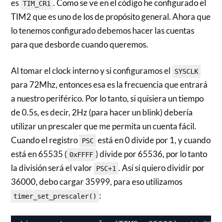
es
. Como se ve en el código he configurado el
TIM_CR1
TIM2 que es uno de los de propósito general. Ahora que
lo tenemos configurado debemos hacer las cuentas
para que desborde cuando queremos.
Al tomar el clock interno y si configuramos el
SYSCLK
para 72Mhz, entonces esa es la frecuencia que entrará
a nuestro periférico. Por lo tanto, si quisiera un tiempo
de 0.5s, es decir, 2Hz (para hacer un blink) debería
utilizar un prescaler que me permita un cuenta fácil.
Cuando el registro
está en 0 divide por 1, y cuando
PSC
está en 65535 (
) divide por 65536, por lo tanto
0xFFFF
la división será el valor
. Así si quiero dividir por
PSC+1
36000, debo cargar 35999, para eso utilizamos
:
timer_set_prescaler()