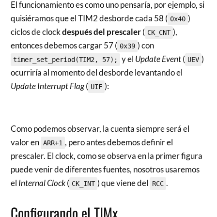
El funcionamiento es como uno pensaría, por ejemplo, si
quisiéramos que el TIM2 desborde cada 58 (
)
0x40
ciclos de clock
después del prescaler
(
),
CK_CNT
entonces debemos cargar 57 (
) con
0x39
y el
Update Event
(
)
timer_set_period(TIM2, 57);
UEV
ocurriría al momento del desborde levantando el
Update Interrupt Flag
(
):
UIF
Como podemos observar, la cuenta siempre será el
valor en
, pero antes debemos definir el
ARR+1
prescaler. El clock, como se observa en la primer figura
puede venir de diferentes fuentes, nosotros usaremos
el
Internal Clock
(
) que viene del
.
CK_INT
RCC
Configurando el TIMx