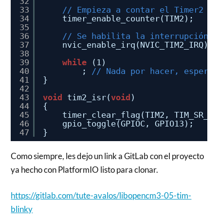
32
33
// Empieza a contar el Timer2
34
timer_enable_counter(TIM2);
35
36
// Se habilita la interrupción 
37
nvic_enable_irq(NVIC_TIM2_IRQ);
38
39
while
(1)
40
; 
// Nada por hacer, espera
41
}
42
43
void
tim2_isr(
void
)
44
{                                  
45
timer_clear_flag(TIM2, TIM_SR_U
46
gpio_toggle(GPIOC, GPIO13);    
47
}
Como siempre, les dejo un link a GitLab con el proyecto
ya hecho con PlatformIO listo para clonar.
https://gitlab.com/tute-avalos/libopencm3-05-tim-
blinky