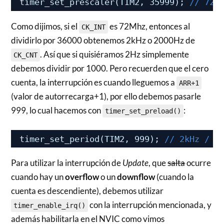
timer_set_prescaler(TIM2, 35999); 
// 72M
Como dijimos, si el
es 72Mhz, entonces al
CK_INT
dividirlo por 36000 obtenemos 2kHz o 2000Hz de
. Así que si quisiéramos 2Hz simplemente
CK_CNT
debemos dividir por 1000. Pero recuerden que el cero
cuenta, la interrupción es cuando lleguemos a
ARR+1
(valor de autorrecarga+1), por ello debemos pasarle
999, lo cual hacemos con
:
timer_set_preload()
timer_set_period(TIM2, 999); 
// 2kHz / 1
Para utilizar la interrupción de
Update
, que
salta
ocurre
cuando hay un
overflow
o un
downflow
(cuando la
cuenta es descendiente), debemos utilizar
con la interrupción mencionada, y
timer_enable_irq()
además habilitarla en el NVIC como vimos