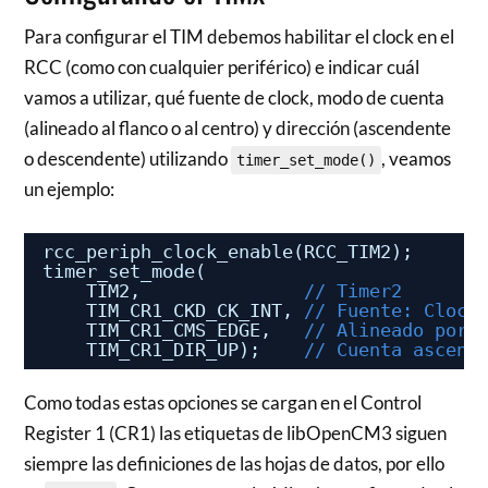
Para configurar el TIM debemos habilitar el clock en el
RCC (como con cualquier periférico) e indicar cuál
vamos a utilizar, qué fuente de clock, modo de cuenta
(alineado al flanco o al centro) y dirección (ascendente
o descendente) utilizando
, veamos
timer_set_mode()
un ejemplo:
rcc_periph_clock_enable(RCC_TIM2);
timer_set_mode(
TIM2,               
// Timer2
TIM_CR1_CKD_CK_INT, 
// Fuente: Clock
TIM_CR1_CMS_EDGE,   
// Alineado por 
TIM_CR1_DIR_UP);    
// Cuenta ascend
Como todas estas opciones se cargan en el Control
Register 1 (CR1) las etiquetas de libOpenCM3 siguen
siempre las definiciones de las hojas de datos, por ello