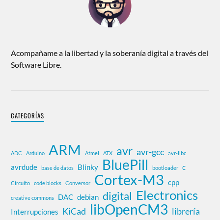
Acompañame a la libertad y la soberanía digital a través del
Software Libre.
CATEGORÍAS
ARM
avr
avr-gcc
ADC
Arduino
Atmel
ATX
avr-libc
BluePill
avrdude
Blinky
c
base de datos
bootloader
Cortex-M3
cpp
Circuito
code blocks
Conversor
Electronics
digital
DAC
debian
creative commons
libOpenCM3
KiCad
librería
Interrupciones