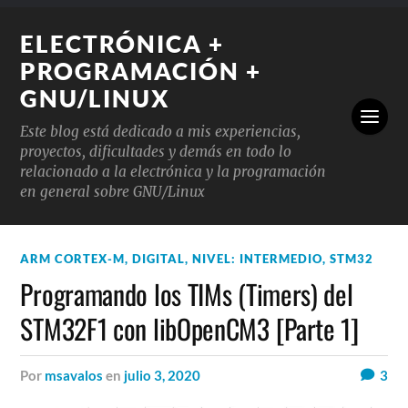
ELECTRÓNICA +
PROGRAMACIÓN +
GNU/LINUX
Este blog está dedicado a mis experiencias,
proyectos, dificultades y demás en todo lo
relacionado a la electrónica y la programación
en general sobre GNU/Linux
ARM CORTEX-M
,
DIGITAL
,
NIVEL: INTERMEDIO
,
STM32
Programando los TIMs (Timers) del
STM32F1 con libOpenCM3 [Parte 1]
por
msavalos
en
julio 3, 2020
3