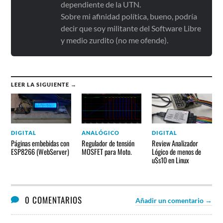
dependiente de la UTN.
Sobre mi afinidad política, bueno, podría
decir que soy militante del Software Libre
y medio zurdito (no me ofende).
LEER LA SIGUIENTE →
DIGITAL
ANALÓGICO
DIGITAL
Páginas embebidas con
Regulador de tensión
Review Analizador
ESP8266 (WebServer)
MOSFET para Moto.
Lógico de menos de
u$s10 en Linux
0 COMENTARIOS
Añadir un comentario →