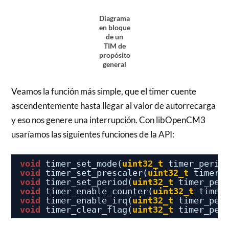
Diagrama
en bloque
de un
TIM de
propósito
general
Veamos la función más simple, que el timer cuente
ascendentemente hasta llegar al valor de autorrecarga
y eso nos genere una interrupción. Con libOpenCM3
usaríamos las siguientes funciones de la API:
void
timer_set_mode(
uint32_t
timer_perip
void
timer_set_prescaler(
uint32_t
timer_
void
timer_set_period(
uint32_t
timer_per
void
timer_enable_counter(
uint32_t
timer
void
timer_enable_irq(
uint32_t
timer_per
void
timer_clear_flag(
uint32_t
timer_per