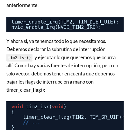
anteriormente:
timer_enable_irq(TIM2, TIM_DIER_UIE);
nvic_enable_irq(NVIC_TIM2_IRQ);
Y ahora sí, ya tenemos todo lo que necesitamos.
Debemos declarar la subrutina de interrupción
, y ejecutar lo que queremos que ocurra
tim2_isr()
allí. Como hay varias fuentes de interrupción, pero un
solo vector, debemos tener en cuenta que debemos
bajar los flags de interrupción a mano con
timer_clear_flag():
void
tim2_isr(
void
)
{
timer_clear_flag(TIM2, TIM_SR_UIF);
// ...
}