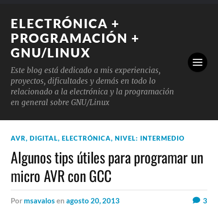
ELECTRÓNICA +
PROGRAMACIÓN +
GNU/LINUX
Este blog está dedicado a mis experiencias,
proyectos, dificultades y demás en todo lo
relacionado a la electrónica y la programación
en general sobre GNU/Linux
AVR
,
DIGITAL
,
ELECTRÓNICA
,
NIVEL: INTERMEDIO
Algunos tips útiles para programar un
micro AVR con GCC
por
msavalos
en
agosto 20, 2013
3