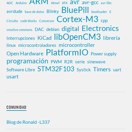
ARM
avr
avr-gcc
ADC
Arduino
Atmel
ATX
avr-libc
BluePill
avrdude
Blinky
c
base de datos
bootloader
Cortex-M3
cpp
Circuito
code blocks
Conversor
Electronics
digital
DAC
debian
creative commons
libOpenCM3
KiCad
librería
Interrupciones
microcontroller
linux
microcontroladores
PlatformIO
Open Hardware
Power supply
programación
PWM
R2R
serie
sinewave
STM32F103
Timers
Software Libre
Systick
uart
usart
COMUNIDAD
Blog de Ronald -L337