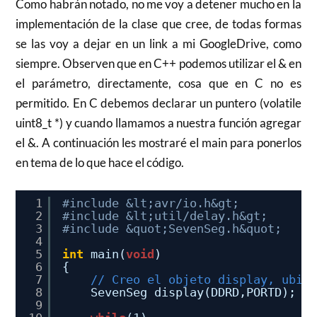
Como habrán notado, no me voy a detener mucho en la
implementación de la clase que cree, de todas formas
se las voy a dejar en un link a mi GoogleDrive, como
siempre. Observen que en C++ podemos utilizar el & en
el parámetro, directamente, cosa que en C no es
permitido. En C debemos declarar un puntero (volatile
uint8_t *) y cuando llamamos a nuestra función agregar
el &. A continuación les mostraré el main para ponerlos
en tema de lo que hace el código.
1
#include &lt;avr/io.h&gt;
2
#include &lt;util/delay.h&gt;
3
#include &quot;SevenSeg.h&quot;
4
5
int
main(
void
)
6
{
7
// Creo el objeto display, ubic
8
SevenSeg display(DDRD,PORTD);
9