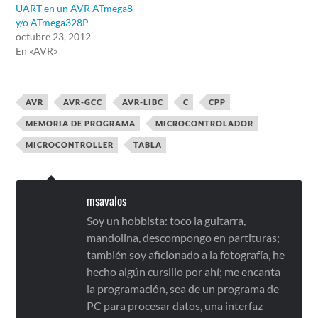
UART en un AVR ATmega8
y/o ATmega328P
octubre 23, 2012
En «AVR»
AVR
AVR-GCC
AVR-LIBC
C
CPP
MEMORIA DE PROGRAMA
MICROCONTROLADOR
MICROCONTROLLER
TABLA
msavalos
Soy un hobbista: toco la guitarra,
mandolina, descompongo en partituras;
también soy aficionado a la fotografía, he
hecho algún cursillo por ahí; me encanta
la programación, sea de un programa de
PC para procesar datos, una interfaz