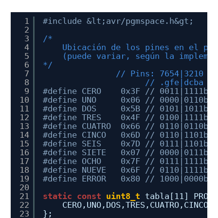
1
#include &lt;avr/pgmspace.h&gt;
2
3
/*
4
Ubicación de los pines en el pu
5
(puede variar, según la impleme
6
*/
7
// Pins: 7654|3210
8
// .gfe|dcba
9
#define CERO    0x3F // 0011|1111b
10
#define UNO     0x06 // 0000|0110b
11
#define DOS     0x5B // 0101|1011b
12
#define TRES    0x4F // 0100|1111b
13
#define CUATRO  0x66 // 0110|0110b
14
#define CINCO   0x6D // 0110|1101b
15
#define SEIS    0x7D // 0111|1101b
16
#define SIETE   0x07 // 0000|0111b
17
#define OCHO    0x7F // 0111|1111b
18
#define NUEVE   0x6F // 0110|1111b
19
#define ERROR   0x80 // 1000|0000b
20
21
static
const
uint8_t
tabla[11] PROG
22
CERO,UNO,DOS,TRES,CUATRO,CINCO,
23
};