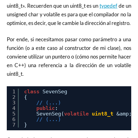
uint8_t». Recuerden que un uint8_t es un
typedef
de un
unsigned char y volatile es para que el compilador no la
optimice, es decir, que le cambie la dirección al registro.
Por ende, si necesitamos pasar como parámetro a una
función (o a este caso al constructor de mi clase), nos
conviene utilizar un puntero o (cómo nos permite hacer
en C++) una referencia a la dirección de un volatile
uint8_t.
1
class
SevenSeg
2
{
3
// (...)
4
public
:
5
SevenSeg(
volatile
uint8_t
&amp;d
6
// (...)
7
}