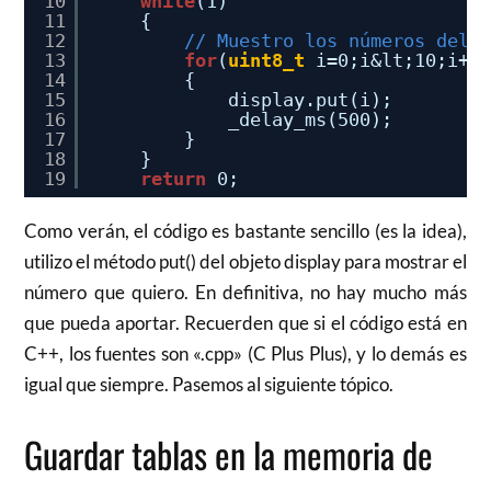
10
while
(1)
11
{
12
// Muestro los números del 
13
for
(
uint8_t
i=0;i&lt;10;i++
14
{
15
display.put(i);
16
_delay_ms(500);
17
}
18
}
19
return
0;
Como verán, el código es bastante sencillo (es la idea),
utilizo el método put() del objeto display para mostrar el
número que quiero. En definitiva, no hay mucho más
que pueda aportar. Recuerden que si el código está en
C++, los fuentes son «.cpp» (C Plus Plus), y lo demás es
igual que siempre. Pasemos al siguiente tópico.
Guardar tablas en la memoria de